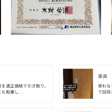
家具
具を適正価格で引き取り、
使わな
にも配慮し…
で回収