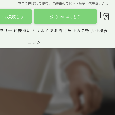
不用品回収は長崎県、長崎市のラビット運送 | 代表あいさつ
談・お見積もり
公式LINEはこちら
ラリー
代表あいさつ
よくある質問
当社の特徴
会社概要
コラム
引っ越し
遺品整理
買取
家具
おもちゃ