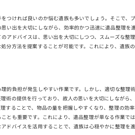
顧客の満足度を高めるための工夫
心を込めた遺品整理の流れと実践的なノウハウ
手をつければ良いのか悩む遺族も多いでしょう。そこで、
心を込めた整理の基本ステップ
の思い出を大切にしながら、効率的かつ迅速に遺品整理を
遺族への配慮を忘れない整理術
てのアドバイスは、思い出を大切にしつつ、スムーズな整
実践的な整理のためのスケジュール管理
な処分方法を提案することが可能です。これにより、遺族
プロから学ぶ効果的な整理のテクニック
整理後の生活に役立つ取り組み
成功する遺品整理のためのノウハウ
心理的負担が発生しやすい作業です。しかし、適切な整理
整理術の提供を行っており、故人の思いを大切にしながら
整理することで、物品の量を把握しやすくなり、整理の効率
ることも重要です。これにより、遺品整理が単なる作業で
なアドバイスを活用することで、遺族は心穏やかに整理を