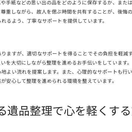
真や手紙などの思い出の品をどのように保存するか、また
遺族との円滑なコミュニケーション
を尊重しながら、故人を偲ぶ時間を共有することが、後悔
感情的なサポートを提供する方法
られるよう、丁寧なサポートを提供しています。
整理中に発生する感情の扱い方
遺品整理を通じた家族の絆の深め方
負担を軽減するための外部リソース活用
ありますが、適切なサポートを得ることでその負担を軽減
未来につながる遺品整理の意義
思いを大切にしながら整理を進めるお手伝いをしています
ラビット運送の遺品整理で思い出をしっかり守る方法
心地よい流れを提案します。また、心理的なサポートも行
プロによる丁寧な整理の流れ
族が安心して整理を進められる環境を整えています。
思い出を大切にするための保管技術
貴重品の扱いに関するプロのアドバイス
る遺品整理で心を軽くする
信頼できるサービスの選び方
環境に配慮した持続可能な整理方法