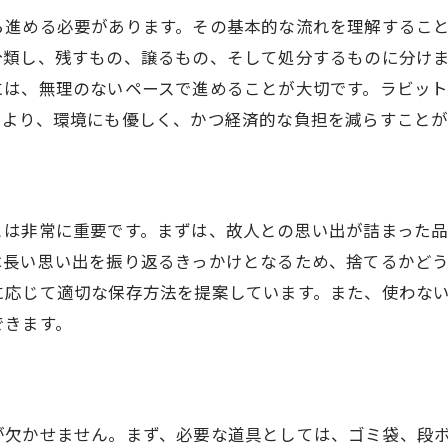
家族の思いを大切にするためのヒント
ら進める必要があります。その基本的な流れを理解するこ
効率的な整理のためのタイムマネジメント
分類し、残すもの、譲るもの、そして処分するものに分け
環境に優しい処分方法の提案
には、無理のないペースで進めることが大切です。ラビッ
により、環境にも優しく、かつ経済的な負担を減らすことが
サポートサービスを活用する利点
プロが教える遺品整理の注意点と心構え
整理を始める前に知っておくべきこと
遺品整理中に注意すべき法律と規則
とは非常に重要です。まずは、故人との思い出が詰まった
感情的な負担を軽減する方法
は長い思い出を振り返るきっかけとなるため、捨てるかど
に応じて適切な保存方法を提案しています。また、使わな
整理が進まない時の対処法
できます。
専門家の知識を活用する方法
家族全員で協力するための心構え
思い出を大切にするための遺品整理の進め方
が欠かせません。まず、必要な道具としては、ゴミ袋、段
思い出の品を保管するためのアイデア