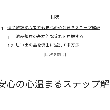
目次
遺品整理初心者でも安心の心温まるステップ解説
遺品整理の基本的な流れを理解する
思い出の品を慎重に選別する方法
整理に必要な道具と準備
時間をかけた計画的な進め方
家族とのコミュニケーションの重要性
心の負担を軽減するためのサポート
安心の心温まるステップ解
ラビット運送が教える遺品整理で心を軽くする方法
プロのアドバイスを受けるメリット
心理的負担を軽減する整理術