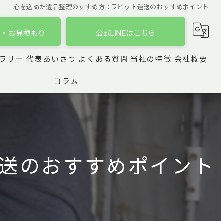
心を込めた遺品整理のすすめ方：ラビット運送のおすすめポイント
談・お見積もり
公式LINEはこちら
ラリー
代表あいさつ
よくある質問
当社の特徴
会社概要
コラム
引っ越し
遺品整理
買取
送のおすすめポイント
家具
おもちゃ