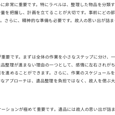
めに非常に重要です。特にラベルは、整理した物品を分類
写真や手紙の整理方法
や量を把握し、計画を立てることが大切です。事前にどの
大切な品のリユース方法
す。さらに、精神的な準備も必要です。故人の思い出が詰ま
価値ある品の査定と売却
手放すことが難しい品物の整理術
遺族の意見を尊重した整理方法
遺品整理を効率的に進めるための専門的なアドバイス
が重要です。まずは全体の作業を小さなステップに分け、
効率的に進めるための時間管理
遺品整理が進まない理由の一つとして、感情に左右されが
整理の優先順位を決める方法
業を進めることができます。さらに、作業のスケジュール
専門家の助けを借りるタイミング
的なアプローチは、遺品整理を負担ではなく、故人を偲ぶ
ストレスを軽減するためのコツ
遺品整理のプロセスを簡単にするツール
整理後の生活をスムーズにする方法
ケーションが極めて重要です。遺品には故人の思い出が詰
遺族の心を支える遺品整理のベストプラクティス