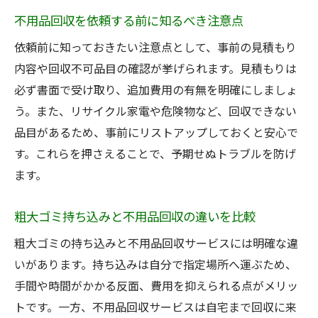
不用品回収を初めて利用する際の流れ
不用品回収を依頼する前に知るべき注意点
諫早市の不用品回収で知るべき基礎情報
依頼前に知っておきたい注意点として、事前の見積もり
不用品回収業者選びの基本チェック項目
内容や回収不可品目の確認が挙げられます。見積もりは
粗大ゴミと不用品回収の違いを知ろう
必ず書面で受け取り、追加費用の有無を明確にしましょ
安心して依頼できる業者の見分け方
う。また、リサイクル家電や危険物など、回収できない
初めての不用品回収で失敗しないコツ
品目があるため、事前にリストアップしておくと安心で
諫早市で快適な片付けを実現する方法
す。これらを押さえることで、予期せぬトラブルを防げ
ます。
不用品回収を活用した効率的な片付け術
諫早市で快適な住まいを目指す片付け法
粗大ゴミ持ち込みと不用品回収の違いを比較
不用品回収を通じた整理整頓のポイント
粗大ゴミの持ち込みと不用品回収サービスには明確な違
暮らしを豊かにする回収サービスの選び方
いがあります。持ち込みは自分で指定場所へ運ぶため、
粗大ゴミ回収と不用品回収の賢い使い分け
手間や時間がかかる反面、費用を抑えられる点がメリッ
快適な空間づくりに役立つ片付けのコツ
トです。一方、不用品回収サービスは自宅まで回収に来