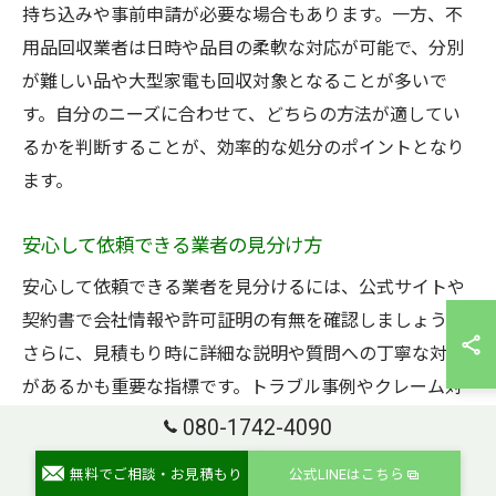
持ち込みや事前申請が必要な場合もあります。一方、不
用品回収業者は日時や品目の柔軟な対応が可能で、分別
が難しい品や大型家電も回収対象となることが多いで
す。自分のニーズに合わせて、どちらの方法が適してい
るかを判断することが、効率的な処分のポイントとなり
ます。
安心して依頼できる業者の見分け方
安心して依頼できる業者を見分けるには、公式サイトや
契約書で会社情報や許可証明の有無を確認しましょう。
さらに、見積もり時に詳細な説明や質問への丁寧な対応
があるかも重要な指標です。トラブル事例やクレーム対
応の実績も調査し、信頼できる業者を選ぶことがリスク
080-1742-4090
回避につながります。複数業者の比較や口コミチェック
無料でご相談・お見積もり
公式LINEはこちら
も欠かさず行いましょう。