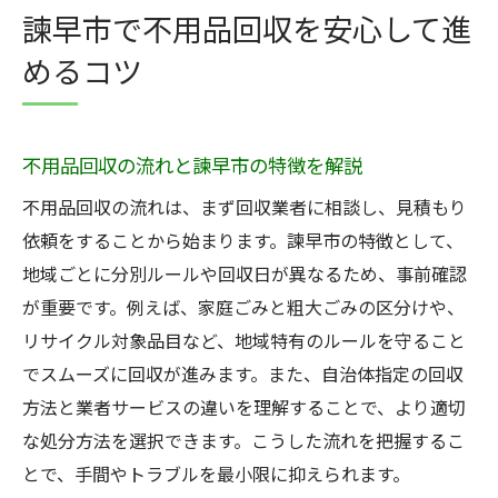
不用品回収を依頼する前に知るべき注意点
諫早市で不用品回収を安心して進
粗大ゴミ持ち込みと不用品回収の違いを比
めるコツ
較
家具処分に悩むなら諫早市の回収方法を解説
家具の不用品回収が安心な理由とポイント
不用品回収の流れと諫早市の特徴を解説
諫早市の粗大ゴミ回収を利用するコツ
不用品回収の流れは、まず回収業者に相談し、見積もり
家具処分をスムーズに進める手順とは
依頼をすることから始まります。諫早市の特徴として、
不用品回収業者へ家具を依頼するメリット
地域ごとに分別ルールや回収日が異なるため、事前確認
家具の適正処分法と回収の流れを紹介
が重要です。例えば、家庭ごみと粗大ごみの区分けや、
分別一覧表で家具の処分方法を確認しよう
リサイクル対象品目など、地域特有のルールを守ること
でスムーズに回収が進みます。また、自治体指定の回収
トラブルを避ける不用品回収のポイント
方法と業者サービスの違いを理解することで、より適切
不用品回収でよくあるトラブルと対策法
な処分方法を選択できます。こうした流れを把握するこ
ヤバい不用品回収業者を見分けるコツ
とで、手間やトラブルを最小限に抑えられます。
見積もり時に確認したい重要ポイント