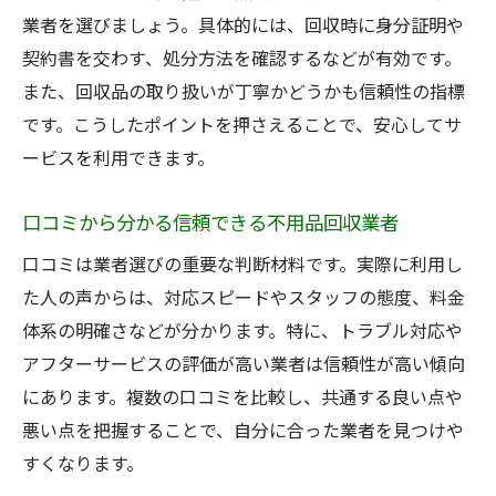
諫早市で評判の良い不用品回収業者とは
業者を選びましょう。具体的には、回収時に身分証明や
契約書を交わす、処分方法を確認するなどが有効です。
口コミ比較で失敗しない業者選びのコツ
また、回収品の取り扱いが丁寧かどうかも信頼性の指標
口コミで分かる不用品回収業者の対応力
です。こうしたポイントを押さえることで、安心してサ
口コミを活かした安心な回収依頼の流れ
ービスを利用できます。
冷蔵庫処分をスムーズにするための手順
諫早市で冷蔵庫を適切に処分する方法
口コミから分かる信頼できる不用品回収業者
不用品回収業者に冷蔵庫を依頼する際の注
口コミは業者選びの重要な判断材料です。実際に利用し
意点
た人の声からは、対応スピードやスタッフの態度、料金
冷蔵庫回収の流れと必要な準備を解説
体系の明確さなどが分かります。特に、トラブル対応や
粗大ゴミ回収との違いを知る冷蔵庫処分法
アフターサービスの評価が高い業者は信頼性が高い傾向
冷蔵庫処分で発生しやすいトラブル例
にあります。複数の口コミを比較し、共通する良い点や
悪い点を把握することで、自分に合った業者を見つけや
冷蔵庫回収時の分別ポイントと手続き
すくなります。
不用品回収が初めての方に役立つ基礎知識