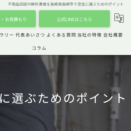
不用品回収の無料業者を長崎県長崎市で安全に選ぶためのポイント
談・お見積もり
公式LINEはこちら
ラリー
代表あいさつ
よくある質問
当社の特徴
会社概要
コラム
引っ越し
遺品整理
買取
に選ぶためのポイント
家具
おもちゃ