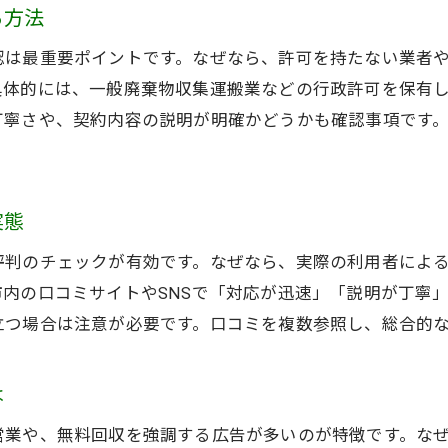
無料回収時に起こりやすいトラブル事例
る方法
長崎市で安心して不用品回収を依頼するコツ
認は最重要ポイントです。なぜなら、許可を持たない業者
無料不用品回収の範囲を事前に確認しよう
具体的には、一般廃棄物収集運搬業などの行政許可を保有
不用品回収が無料の理由と仕組みを徹底解説
丁寧さや、契約内容の説明が明確かどうかも確認事項です
不用品回収が無料になる仕組みを解明
無料不用品回収のビジネスモデルとは
実態
回収品目と無料の関係性をチェック
不用品回収で費用が発生する場合もある
評判のチェックが有効です。なぜなら、実際の利用者によ
無料業者が利益を得る理由を知ろう
内の口コミサイトやSNSで「対応が迅速」「説明が丁寧
立つ場合は注意が必要です。口コミを複数参照し、総合的
安心して選びたい長崎市の不用品回収方法
不用品回収の安心な依頼手順とは何か
は
長崎市の公式不用品回収方法を確認する
回収業者選びで重視すべきポイント
営業や、無料回収を強調する広告が多いのが特徴です。な