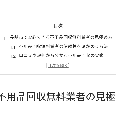
目次
長崎市で安心できる不用品回収無料業者の見極め方
不用品回収無料業者の信頼性を確かめる方法
口コミや評判から分かる不用品回収の実態
長崎市の不用品回収業者に多い特徴とは
無料不用品回収と有料サービスの違いを解説
不用品回収の事前見積もりを活用するコツ
無料で不用品回収を頼む際の注意点を知ろう
不用品回収無料業者の見極
不用品回収無料サービスのリスクに注意
悪質な不用品回収業者を避けるための確認事項