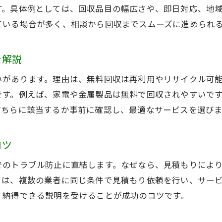
す。具体例としては、回収品目の幅広さや、即日対応、地
持ち込みと戸別回収の違いを理解しよう
ている場合が多く、相談から回収までスムーズに進められ
不用品回収をスムーズに進める秘訣
トラブルを避ける不用品回収業者選びのコツ
を解説
不用品回収でよくあるトラブル事例紹介
信頼できる不用品回収業者の特徴を知る
いがあります。理由は、無料回収は再利用やリサイクル可
です。例えば、家電や金属製品は無料で回収されやすいで
不用品回収業者の許可や実績を確認しよう
どちらに該当するか事前に確認し、最適なサービスを選び
不用品回収前の事前相談が重要な理由
口コミや評判を活かした業者選びの工夫
コツ
無料回収サービス利用時に押さえたい落とし穴
でのトラブル防止に直結します。なぜなら、見積もりによ
無料不用品回収で追加費用が発生するケース
ては、複数の業者に同じ条件で見積もり依頼を行い、サー
不用品回収で個人情報流出に注意が必要
、納得できる説明を受けることが成功のコツです。
無料回収サービス利用時の書類確認の重要性
不用品回収で違法投棄を避けるために