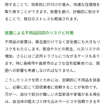
信頼できる不用品回収業者の見極め方
用することで、効率的に片付けが進み、快適な住環境を
口コミ重視の不用品回収業者選びのコツ
取り戻すことができます。放置を避け、計画的に処分す
不用品回収サービスの比較ポイント解説
ることで、毎日のストレスも軽減されます。
不用品回収の許可や対応内容を確認しよう
放置による不用品回収のリスクと対策
悪質な不用品回収業者の特徴と回避方法
無料回収の実態と安全な依頼方法とは
不用品の放置は、衛生面だけでなく安全面にも大きなリ
スクをもたらします。害虫やカビの発生、火災リスクの
無料不用品回収の仕組みと注意点を解説
増加、さらにはご近所トラブルにつながるケースもあり
安全な不用品回収依頼先の選び方まとめ
ます。特に長崎市や島原市のような住宅密集地では、周
無料と有料の不用品回収サービス比較
囲への影響も考慮しなければなりません。
不用品回収で追加料金を防ぐポイント
こうしたリスクを防ぐためには、定期的に不用品を見直
不用品回収業者の口コミや実績を調査
し、必要に応じて回収業者に依頼することが有効です。
自治体サービスと業者活用の違いを理解
万が一、自分で処分が難しい大型家具や家電がある場合
不用品回収で自治体と業者の違いを解説
は、自治体の粗大ゴミ持ち込みサービスや信頼できる不
自治体サービスの不用品回収手順を紹介