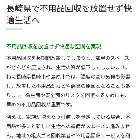
島原市の不用品回収が安心な理由を解説
長崎県で不用品回収を放置せず快
島原市で安心できる不用品回収の特徴
適生活へ
口コミから見る不用品回収業者の選定基準
島原市の粗大ゴミ回収業者との違い比較
不用品回収で失敗しないポイントまとめ
不用品回収を放置せず快適な空間を実現
不用品回収サービスの安心サポート内容
不用品回収を長期間放置してしまうと、部屋のスペース
不要品の放置が招くリスクと対策ポイント
がどんどん圧迫され、生活の質が低下してしまいます。
不用品回収を放置すると起こる問題点
特に長崎県長崎市や島原市では、湿度の高い気候も影響
し、放置した不用品がカビや悪臭の原因となることもあ
健康や安全面での不用品回収の重要性
ります。衛生面や安全面のリスクを回避するためにも、
放置された不用品回収のトラブル事例
早めの不用品回収が重要です。
早めの不用品回収が快適生活の鍵となる
例えば、家族が増えたり引越しを予定している場合、不
不用品回収放置防止の実践的対策方法
用品が多いと新しい生活への準備がスムーズに進みませ
回収サービス選びで失敗しないための知識
ん。地域の粗大ゴミ回収業者や不用品回収サービスを利