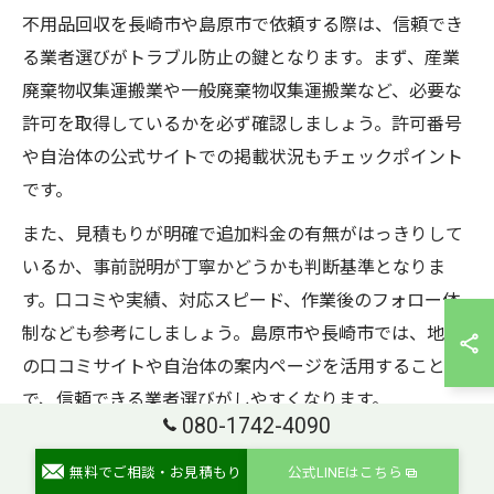
不用品回収を長崎市や島原市で依頼する際は、信頼でき
る業者選びがトラブル防止の鍵となります。まず、産業
廃棄物収集運搬業や一般廃棄物収集運搬業など、必要な
許可を取得しているかを必ず確認しましょう。許可番号
や自治体の公式サイトでの掲載状況もチェックポイント
です。
また、見積もりが明確で追加料金の有無がはっきりして
いるか、事前説明が丁寧かどうかも判断基準となりま
す。口コミや実績、対応スピード、作業後のフォロー体
制なども参考にしましょう。島原市や長崎市では、地域
の口コミサイトや自治体の案内ページを活用すること
で、信頼できる業者選びがしやすくなります。
080-1742-4090
依頼前には、回収品目や料金体系、作業日時の調整、ト
無料でご相談・お見積もり
公式LINEはこちら
ラックやスタッフの対応力など、具体的な質問をして不