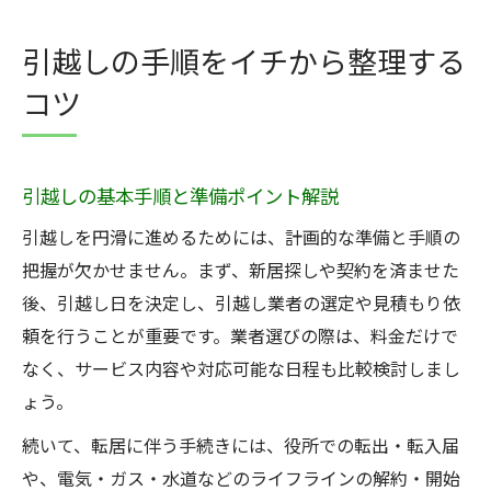
効率よく進める引越しやることリスト
初めての一人暮らし向け引越し準備方法
引越しの手順をイチから整理する
引越し準備で迷わない一人暮らしのコツ
コツ
必要な荷造りグッズと引越し手順の極意
引越しチェックリストで抜け漏れ防止
役所関連の引越し手続き準備方法
引越しの基本手順と準備ポイント解説
引越しまでにやること一覧の把握方法
引越しを円滑に進めるためには、計画的な準備と手順の
役所で必要な引越し手続きポイント
把握が欠かせません。まず、新居探しや契約を済ませた
引越し手続き一覧で役所準備を万全に
後、引越し日を決定し、引越し業者の選定や見積もり依
頼を行うことが重要です。業者選びの際は、料金だけで
転入転出届の正しい提出タイミング解説
なく、サービス内容や対応可能な日程も比較検討しまし
引越し手続き順番を守る重要ポイント
ょう。
住所変更や各種届け出の注意点まとめ
続いて、転居に伴う手続きには、役所での転出・転入届
引越しで役所に持参する書類チェック
や、電気・ガス・水道などのライフラインの解約・開始
効率よく進める引越しスケジュール管理術