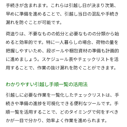
手続きが含まれます。これらは引越し日が決まり次第、
引越しスケジュール表の作成手順とコツ
早めに準備を進めることで、引越し当日の混乱や手続き
チェックリストを使った引越し進行管理
漏れを防ぐことが可能です。
引越し準備から当日までの流れを解説
荷造りは、不要なものの処分と必要なものの分類から始
忙しくても失敗しない引越し計画法
めると効率的です。特に一人暮らしの場合、荷物の量を
手続き忘れを防ぐ引越しリスト活用術
把握しやすいため、段ボールや梱包資材の準備も計画的
荷造りを時短したい人に役立つ実践ワザ
に進めましょう。スケジュール表やチェックリストを活
引越し準備で荷造りを効率化する方法
用することで、作業の抜け漏れを防ぐことができます。
引越し手順に沿った荷造りスケジュール
わかりやすい引越し手順一覧の活用法
荷造りグッズ活用で時短を実現するコツ
引越しに必要な作業を一覧化したチェックリストは、手
引越しやることリストで整理整頓を実践
続きや準備の進捗を可視化できる便利なツールです。手
一人暮らし向け荷造りの工夫と注意点
順一覧を活用することで、どのタイミングで何をすべき
安心の新生活へ導く引越しチェックリスト活用
かが一目で分かり、効率よく作業を進められます。
法