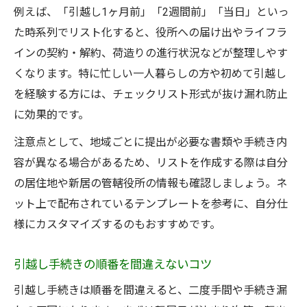
例えば、「引越し1ヶ月前」「2週間前」「当日」といっ
引越しチェックリストで準備抜け防止
た時系列でリスト化すると、役所への届け出やライフラ
一人暮らしの必須引越し手順まとめ
インの契約・解約、荷造りの進行状況などが整理しやす
役所手続きも管理できるリストの作り方
くなります。特に忙しい一人暮らしの方や初めて引越し
引越しスケジュール表と連携する活用術
を経験する方には、チェックリスト形式が抜け漏れ防止
荷造りや手続きの進捗管理ポイント
に効果的です。
注意点として、地域ごとに提出が必要な書類や手続き内
容が異なる場合があるため、リストを作成する際は自分
の居住地や新居の管轄役所の情報も確認しましょう。ネ
ット上で配布されているテンプレートを参考に、自分仕
様にカスタマイズするのもおすすめです。
引越し手続きの順番を間違えないコツ
引越し手続きは順番を間違えると、二度手間や手続き漏