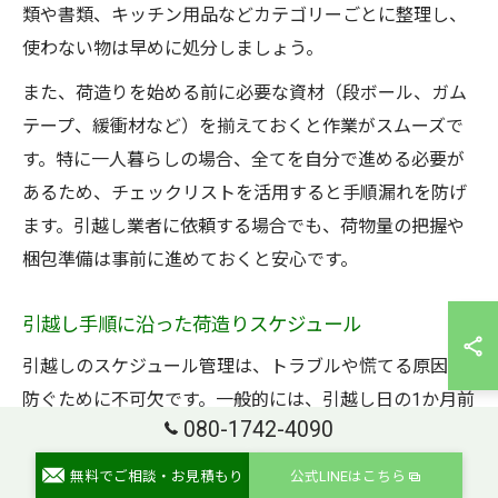
類や書類、キッチン用品などカテゴリーごとに整理し、
使わない物は早めに処分しましょう。
また、荷造りを始める前に必要な資材（段ボール、ガム
テープ、緩衝材など）を揃えておくと作業がスムーズで
す。特に一人暮らしの場合、全てを自分で進める必要が
あるため、チェックリストを活用すると手順漏れを防げ
ます。引越し業者に依頼する場合でも、荷物量の把握や
梱包準備は事前に進めておくと安心です。
引越し手順に沿った荷造りスケジュール
引越しのスケジュール管理は、トラブルや慌てる原因を
防ぐために不可欠です。一般的には、引越し日の1か月前
080-1742-4090
から準備を始めるのが理想的です。まずは新居や引越し
業者の契約、役所への転出届など必要な手続きからスタ
無料でご相談・お見積もり
公式LINEはこちら