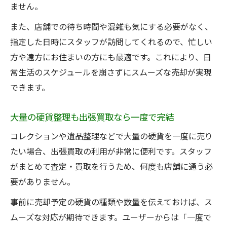
使わない硬貨も出張買取で賢く整理する方
ません。
法
また、店舗での待ち時間や混雑も気にする必要がなく、
手間なく現金化できる出張買取の流れを解
指定した日時にスタッフが訪問してくれるので、忙しい
説
方や遠方にお住まいの方にも最適です。これにより、日
出張買取なら大量の硬貨もまとめて現金化
常生活のスケジュールを崩さずにスムーズな売却が実現
可能
できます。
出張買取が硬貨資産を守るポイントとは
大量の硬貨整理も出張買取なら一度で完結
出張買取で硬貨資産の適正な評価を実現す
る方法
コレクションや遺品整理などで大量の硬貨を一度に売り
たい場合、出張買取の利用が非常に便利です。スタッフ
資産価値を守る出張買取の信頼性と安全性
がまとめて査定・買取を行うため、何度も店舗に通う必
出張買取業者の選択が資産保全の鍵となる
要がありません。
理由
事前に売却予定の硬貨の種類や数量を伝えておけば、ス
硬貨の保管状態が出張買取で重要視される
ムーズな対応が期待できます。ユーザーからは「一度で
理由