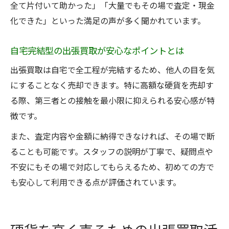
全て片付いて助かった」「大量でもその場で査定・現金
出張買取で資産価値を最大化するコツを紹
化できた」といった満足の声が多く聞かれています。
介
初めての出張買取で失敗しないための手順
自宅完結型の出張買取が安心なポイントとは
初めてでも安心な出張買取の事前準備ポイ
出張買取は自宅で全工程が完結するため、他人の目を気
ント
にすることなく売却できます。特に高額な硬貨を売却す
出張買取申込から現金受取までの流れを解
る際、第三者との接触を最小限に抑えられる安心感が特
説
徴です。
トラブルを防ぐ出張買取時の確認事項とは
また、査定内容や金額に納得できなければ、その場で断
査定時に硬貨の価値を正しく伝える方法
ることも可能です。スタッフの説明が丁寧で、疑問点や
納得できる出張買取を実現する交渉のコツ
不安にもその場で対応してもらえるため、初めての方で
も安心して利用できる点が評価されています。