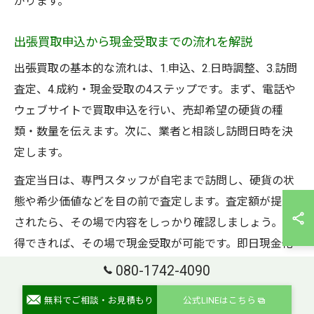
がります。
出張買取申込から現金受取までの流れを解説
出張買取の基本的な流れは、1.申込、2.日時調整、3.訪問
査定、4.成約・現金受取の4ステップです。まず、電話や
ウェブサイトで買取申込を行い、売却希望の硬貨の種
類・数量を伝えます。次に、業者と相談し訪問日時を決
定します。
査定当日は、専門スタッフが自宅まで訪問し、硬貨の状
態や希少価値などを目の前で査定します。査定額が提示
されたら、その場で内容をしっかり確認しましょう。納
得できれば、その場で現金受取が可能です。即日現金化
を希望する方にとっては大きなメリットとなります。
080-1742-4090
注意点として、本人確認書類（運転免許証やマイナンバ
無料でご相談・お見積もり
公式LINEはこちら
ーカードなど）が必要となる場合が多いため、事前に用