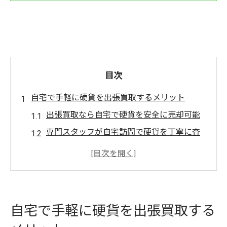
目次
自宅で手軽に硬貨を出張買取するメリット
出張買取なら自宅で硬貨を安全に売却可能
専門スタッフが自宅訪問で硬貨を丁寧に査
定
店舗持込不要で時間も手間も大きく節約で
きる
大量の硬貨整理も出張買取なら一度で完結
自宅で手軽に硬貨を出張買取する
自宅完結型の出張買取が安心なポイントと