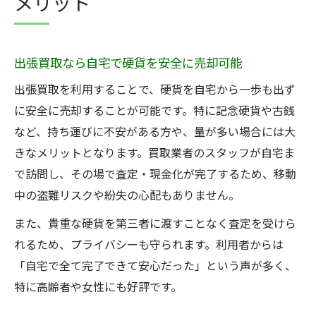
メリット
は
硬貨を高く売るための出張買取活用法
出張買取で硬貨の価値を最大限に引き出す
出張買取なら自宅で硬貨を安全に売却可能
コツ
出張買取を利用することで、硬貨を自宅から一歩も出ず
保存状態が良い硬貨は出張買取で高評価が
に安全に売却することが可能です。特に記念硬貨や古銭
狙える
など、持ち運びに不安がある方や、量が多い場合には大
査定前の準備で硬貨の出張買取価格を上げ
きなメリットとなります。買取業者のスタッフが自宅ま
る方法
で訪問し、その場で査定・現金化が完了するため、移動
信頼できる出張買取業者選びの重要なポイ
中の盗難リスクや紛失の心配もありません。
ント
また、貴重な硬貨を第三者に渡すことなく査定を受けら
出張買取の申込みタイミングが高額査定の
れるため、プライバシーも守られます。利用者からは
鍵に
「自宅で全て完了できて安心だった」という声が多く、
希少硬貨売却なら出張買取を選ぶ理由
特に高齢者や女性にも好評です。
希少硬貨の価値を正確に見抜く出張買取の