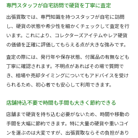
強み
専門スタッフが自宅訪問で硬貨を丁寧に査定
出張買取はコレクターズコインにも対応可
出張買取では、専門知識を持つスタッフが自宅に訪問
能
し、硬貨の状態や希少性を細かくチェックして査定を行
専門査定員による希少硬貨の適正価格提示
います。これにより、コレクターズアイテムやレア硬貨
が魅力
の価値を正確に評価してもらえる点が大きな強みです。
希少硬貨も自宅で安全に出張買取できる安
査定の際には、発行年や保存状態、付属品の有無なども
心感
丁寧に確認されます。不明点があればその場で質問で
出張買取なら高価買取を期待できる理由を
き、相場や売却タイミングについてもアドバイスを受け
解説
られるため、初心者でも安心して利用できます。
現金化も簡単な出張買取で硬貨を整理
出張買取で不要な硬貨を即現金化できるメ
店舗持込不要で時間も手間も大きく節約できる
リット
店舗まで硬貨を持ち込む必要がないため、時間や移動の
その場で査定から現金化まで完了する出張
手間を大幅に節約できます。特に大量の硬貨や重いコイ
買取
ンを運ぶのは大変ですが、出張買取ならその負担があり